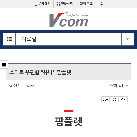
문자상담
전화상담
주
메
자료실
뉴
영
역
부
메
본
뉴
문
스마트 우편함 "유니"-팜플렛
영
영
역
역
작성자:
관리자
조회:
4158
팜플렛