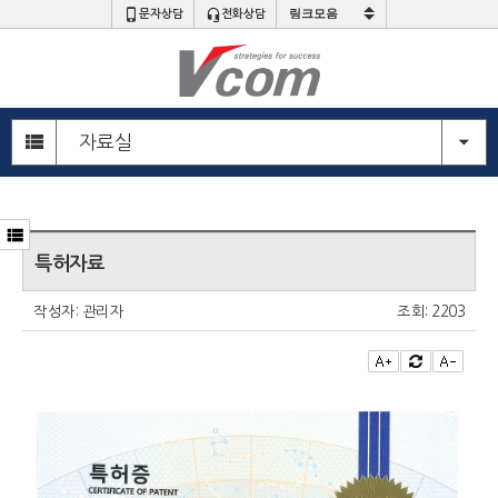
문자상담
전화상담
주
메
자료실
뉴
영
역
부
메
본
뉴
문
특허자료
영
영
역
역
작성자:
관리자
조회:
2203